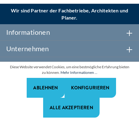
Wir sind Partner der Fachbetriebe, Architekten und
Planer.
Informationen
Unternehmen
Newsletter abonnieren
Diese Website verwendet Cookies, um eine bestmögliche Erfahrung bieten
zu können.
Mehr Informationen ...
Realisiert mit Shopware
ABLEHNEN
KONFIGURIEREN
*Alle Preise zzgl. gesetzl. Mehrwertsteuer. Alle Rechte
vorbehalten.
ALLE AKZEPTIEREN