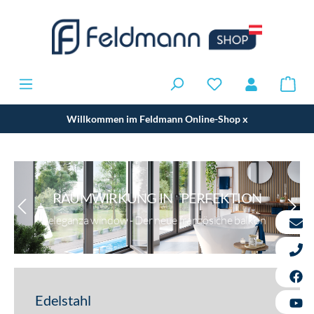
Willkommen im Feldmann Online-Shop
x
RAUMWIRKUNG IN PERFEKTION
eleganza window - Der neue französiche balkon
Edelstahl