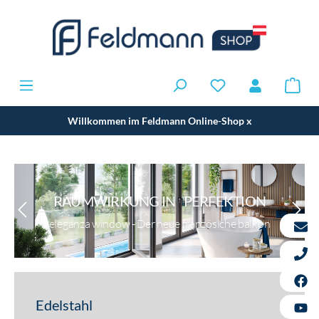
Willkommen im Feldmann Online-Shop
x
RAUMWIRKUNG IN PERFEKTION
eleganza window - Der neue französiche balkon
Edelstahl