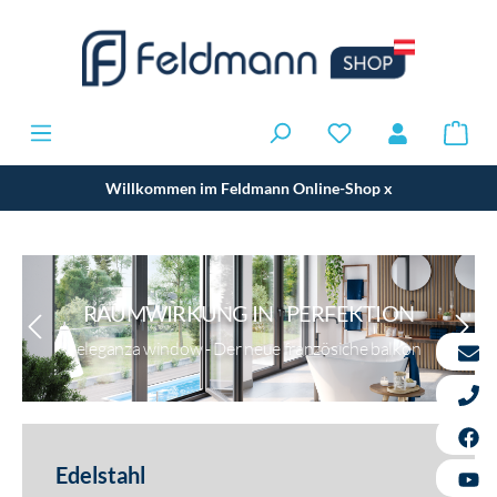
Willkommen im Feldmann Online-Shop
x
RAUMWIRKUNG IN PERFEKTION
eleganza window - Der neue französiche balkon
Edelstahl