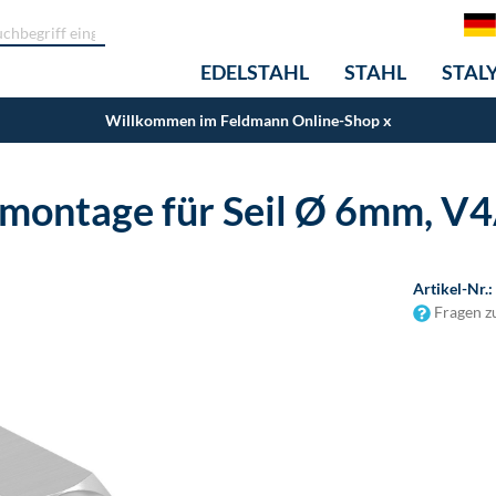
EDELSTAHL
STAHL
STAL
Willkommen im Feldmann Online-Shop
x
tmontage für Seil Ø 6mm, V
Artikel-Nr.:
Fragen z