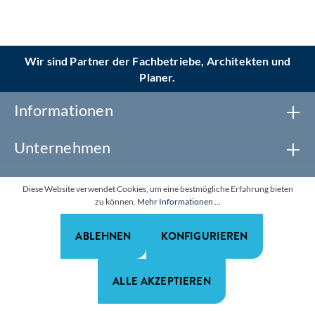
Wir sind Partner der Fachbetriebe, Architekten und
Planer.
Informationen
Unternehmen
Newsletter abonnieren
Diese Website verwendet Cookies, um eine bestmögliche Erfahrung bieten
zu können.
Mehr Informationen ...
Realisiert mit Shopware
ABLEHNEN
KONFIGURIEREN
*Alle Preise zzgl. gesetzl. Mehrwertsteuer. Alle Rechte
vorbehalten.
ALLE AKZEPTIEREN