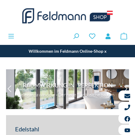
Willkommen im Feldmann Online-Shop
x
RAUMWIRKUNG IN PERFEKTION
eleganza window - Der neue französiche balkon
Edelstahl