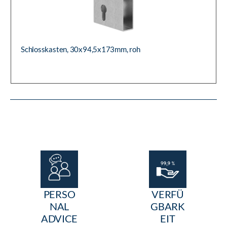
Schlosskasten, 30x94,5x173mm, roh
PERSO
VERFÜ
NAL
GBARK
ADVICE
EIT