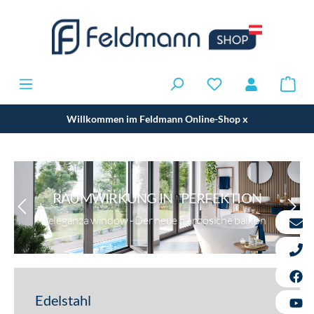
Willkommen im Feldmann Online-Shop
x
RAUMWIRKUNG IN PERFEKTION
eleganza window - Der neue französiche balkon
Edelstahl