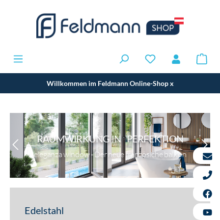
Willkommen im Feldmann Online-Shop
x
RAUMWIRKUNG IN PERFEKTION
eleganza window - Der neue französiche balkon
Edelstahl