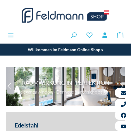
Willkommen im Feldmann Online-Shop
x
RAUMWIRKUNG IN PERFEKTION
eleganza window - Der neue französiche balkon
Edelstahl