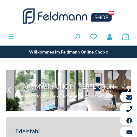
Willkommen im Feldmann Online-Shop
x
RAUMWIRKUNG IN PERFEKTION
eleganza window - Der neue französiche balkon
Edelstahl