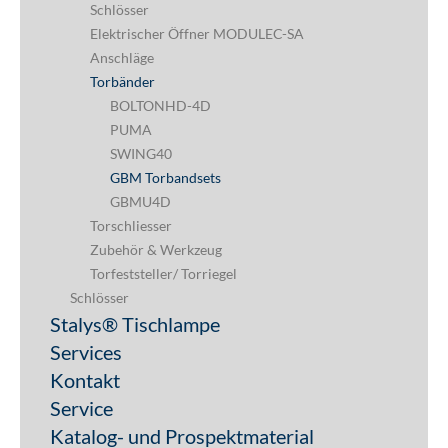
Schlösser
Elektrischer Öffner MODULEC-SA
Anschläge
Torbänder
BOLTONHD-4D
PUMA
SWING40
GBM Torbandsets
GBMU4D
Torschliesser
Zubehör & Werkzeug
Torfeststeller/ Torriegel
Schlösser
Stalys® Tischlampe
Services
Kontakt
Service
Katalog- und Prospektmaterial