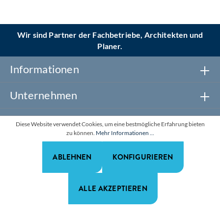
Wir sind Partner der Fachbetriebe, Architekten und
Planer.
Informationen
Unternehmen
Newsletter abonnieren
Diese Website verwendet Cookies, um eine bestmögliche Erfahrung bieten
zu können.
Mehr Informationen ...
Realisiert mit Shopware
ABLEHNEN
KONFIGURIEREN
*Alle Preise zzgl. gesetzl. Mehrwertsteuer. Alle Rechte
vorbehalten.
ALLE AKZEPTIEREN