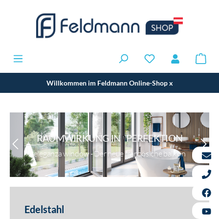
Willkommen im Feldmann Online-Shop
x
RAUMWIRKUNG IN PERFEKTION
eleganza window - Der neue französiche balkon
Edelstahl