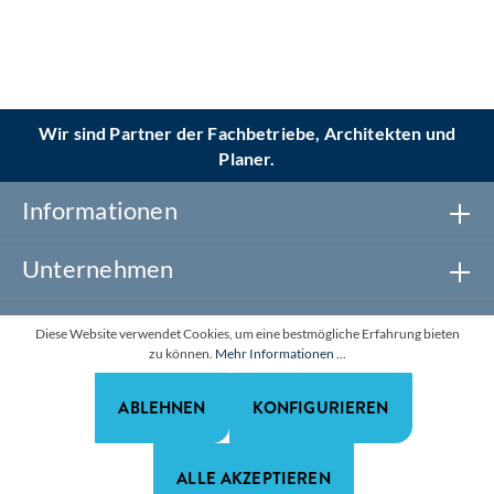
Wir sind Partner der Fachbetriebe, Architekten und
Planer.
Informationen
Unternehmen
Newsletter abonnieren
Diese Website verwendet Cookies, um eine bestmögliche Erfahrung bieten
zu können.
Mehr Informationen ...
Realisiert mit Shopware
ABLEHNEN
KONFIGURIEREN
*Alle Preise zzgl. gesetzl. Mehrwertsteuer. Alle Rechte
vorbehalten.
ALLE AKZEPTIEREN