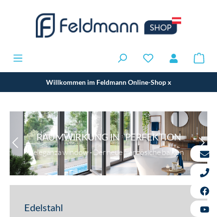
Willkommen im Feldmann Online-Shop
x
RAUMWIRKUNG IN PERFEKTION
eleganza window - Der neue französiche balkon
Edelstahl