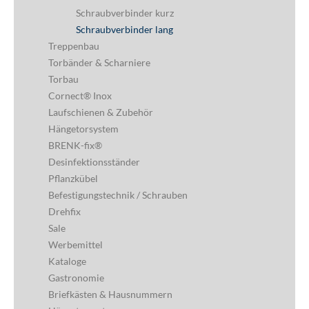
Glasbau
Geländerbau
Seile & Zubehör
Ketten & Verbinder
Ketten
Schraubverbinder
Schraubverbinder kurz
Schraubverbinder lang
Treppenbau
Torbänder & Scharniere
Torbau
Cornect® Inox
Laufschienen & Zubehör
Hängetorsystem
BRENK-fix®
Desinfektionsständer
Pflanzkübel
Befestigungstechnik / Schrauben
Drehfix