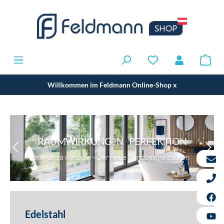
Willkommen im Feldmann Online-Shop
x
RAUMWIRKUNG IN PERFEKTION
eleganza window - Der neue französiche balkon
Edelstahl