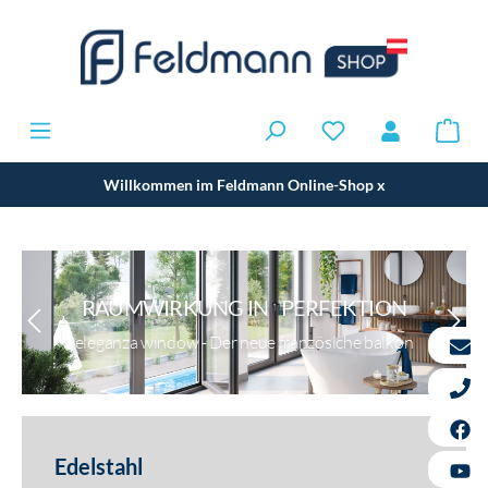
Willkommen im Feldmann Online-Shop
x
RAUMWIRKUNG IN PERFEKTION
eleganza window - Der neue französiche balkon
Edelstahl