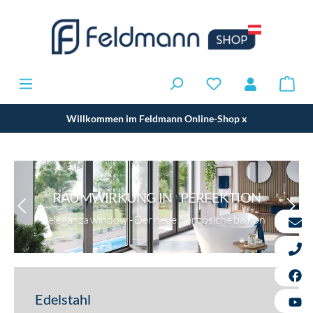
Willkommen im Feldmann Online-Shop
x
RAUMWIRKUNG IN PERFEKTION
eleganza window - Der neue französiche balkon
Edelstahl