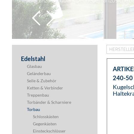
eleganza window - Der neue französiche b
HERSTELL
Edelstahl
Glasbau
ARTIKE
Geländerbau
240-50
Seile & Zubehör
Kugelsc
Ketten & Verbinder
Haltekr
Treppenbau
Torbänder & Scharniere
Torbau
Schlosskästen
Gegenkästen
Einsteckschlösser