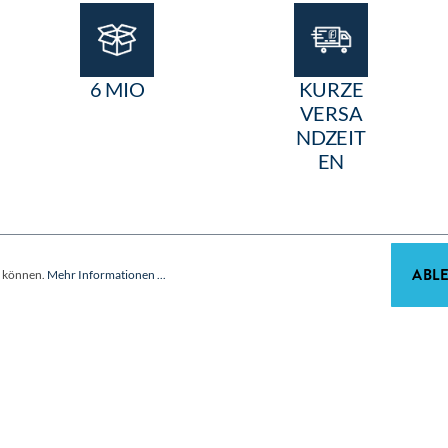
6 MIO
KURZE
VERSA
NDZEIT
EN
ABL
u können.
Mehr Informationen ...
Wir sind Partner der Fachbetriebe, Architekten und Planer.
Unternehmen
Über Feldmann
Ansprechpartner