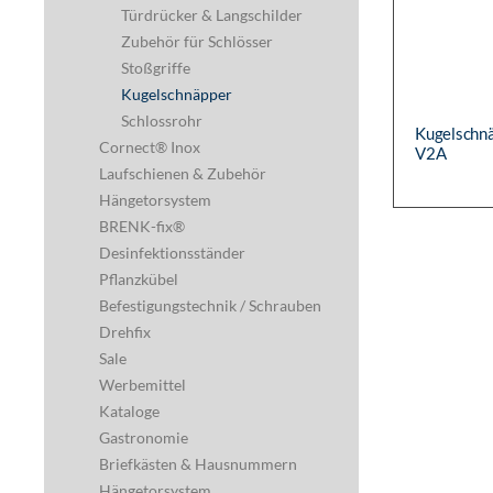
Türdrücker & Langschilder
Zubehör für Schlösser
Stoßgriffe
Kugelschnäpper
Schlossrohr
Kugelschnä
Cornect® Inox
V2A
Laufschienen & Zubehör
Hängetorsystem
BRENK-fix®
Desinfektionsständer
Pflanzkübel
Befestigungstechnik / Schrauben
Drehfix
Sale
Werbemittel
Kataloge
Gastronomie
Briefkästen & Hausnummern
Hängetorsystem