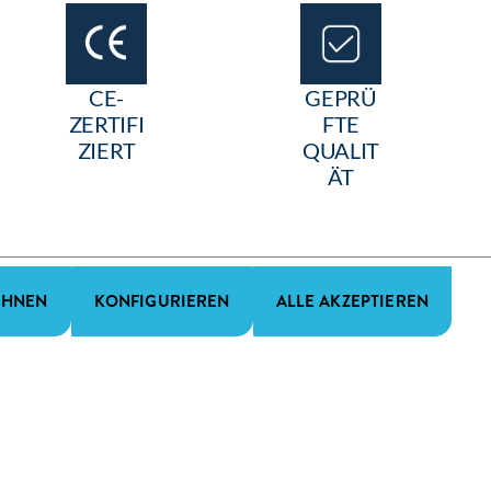
CE-
GEPRÜ
ZERTIFI
FTE
ZIERT
QUALIT
ÄT
EHNEN
KONFIGURIEREN
ALLE AKZEPTIEREN
Newsletter abonnieren
Abonnieren Sie unseren kostenlosen Newsletter und erhalten
Sie regelmäßig exklusive Informationen von Feldmann.