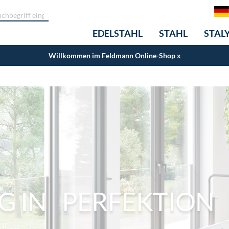
EDELSTAHL
STAHL
STAL
Willkommen im Feldmann Online-Shop
x
 IN PERFEKTION