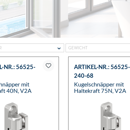
alkon
ER
GEWICHT
L-NR.:
56525-
ARTIKEL-NR.:
56525-
240-68
hnäpper mit
Kugelschnäpper mit
aft 40N, V2A
Haltekraft 75N, V2A