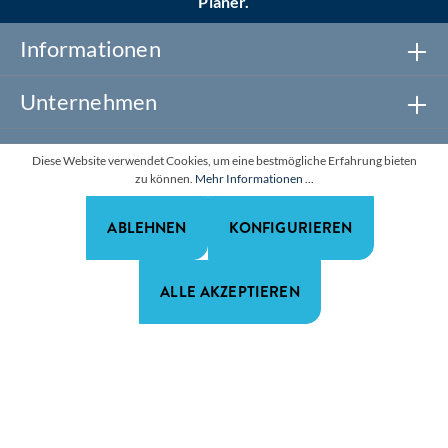
Planer.
Informationen
Unternehmen
Newsletter abonnieren
Diese Website verwendet Cookies, um eine bestmögliche Erfahrung bieten
zu können.
Mehr Informationen ...
Realisiert mit Shopware
ABLEHNEN
KONFIGURIEREN
*Alle Preise zzgl. gesetzl. Mehrwertsteuer. Alle Rechte
vorbehalten.
ALLE AKZEPTIEREN