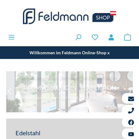
Willkommen im Feldmann Online-Shop
x
RAUMWIRKUNG IN PERFEKTION
eleganza window - Der neue französiche balkon
Edelstahl