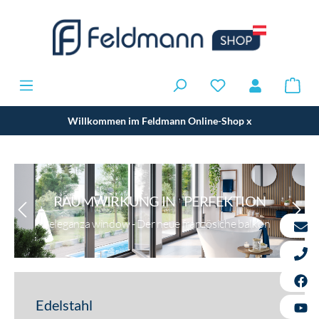
Willkommen im Feldmann Online-Shop
x
RAUMWIRKUNG IN PERFEKTION
eleganza window - Der neue französiche balkon
Edelstahl