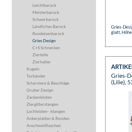
Leichtbarock
Meisterbarock
Schwerbarock
Ländliches Barock
Gries-Des
glatt, Hö
Rundeisenbarock
Gries Design
C+S Schnecken
Zierteile
Zierhalter
ARTIKE
Kugeln
Gries-D
Torbänder
(Lilie)
Scharniere & Beschläge
Gruber Design
Zackenleisten
Ziergitterstangen
Lochleisten- /stangen
Ankerplatten & Ronden
Anschweißlaschen