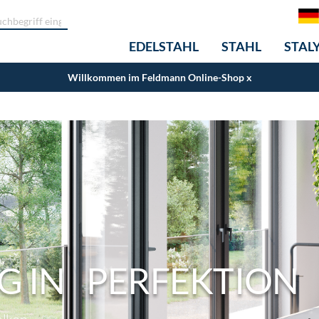
EDELSTAHL
STAHL
STAL
Willkommen im Feldmann Online-Shop
x
 IN PERFEKTION