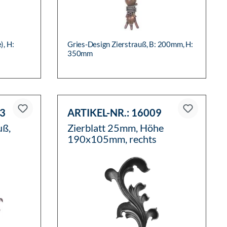
), H:
Gries-Design Zierstrauß, B: 200mm, H:
350mm
3
ARTIKEL-NR.:
16009
uß,
Zierblatt 25mm, Höhe
190x105mm, rechts