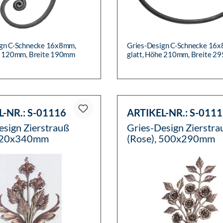
ign C-Schnecke 16x8mm,
Gries-Design C-Schnecke 16
he 120mm, Breite 190mm
glatt, Höhe 210mm, Breite 
L-NR.:
S-01116
ARTIKEL-NR.:
S-0111
esign Zierstrauß
Gries-Design Zierstra
, 520x340mm
(Rose), 500x290mm