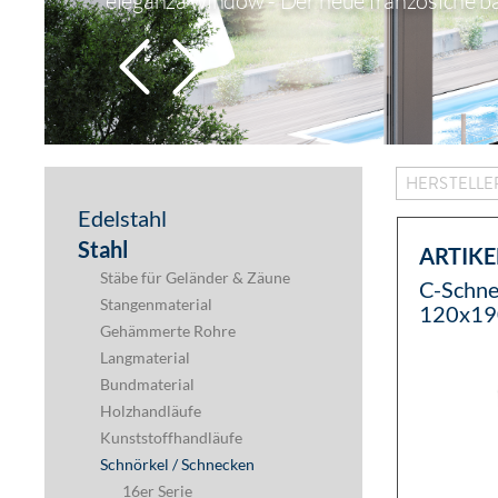
eleganza window - Der neue französiche b
HERSTELL
Edelstahl
Stahl
ARTIKE
Stäbe für Geländer & Zäune
C-Schn
Stangenmaterial
120x1
Gehämmerte Rohre
Langmaterial
Bundmaterial
Holzhandläufe
Kunststoffhandläufe
Schnörkel / Schnecken
16er Serie