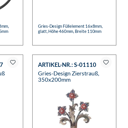
x8mm,
Gries-Design Füllelement 16x8mm,
295mm
glatt, Höhe 460mm, Breite 110mm
7
ARTIKEL-NR.:
S-01110
uß
Gries-Design Zierstrauß,
350x200mm