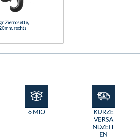
gn Zierrosette,
0mm, rechts
6 MIO
KURZE
VERSA
NDZEIT
EN