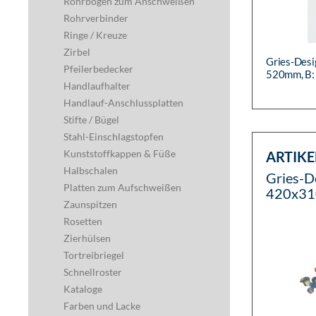
Rohrbögen zum Anschweißen
Rohrverbinder
Ringe / Kreuze
Zirbel
Gries-Desig
Pfeilerbedecker
520mm, B
Handlaufhalter
Handlauf-Anschlussplatten
Stifte / Bügel
Stahl-Einschlagstopfen
Kunststoffkappen & Füße
ARTIKE
Halbschalen
Gries-D
Platten zum Aufschweißen
420x3
Zaunspitzen
Rosetten
Zierhülsen
Tortreibriegel
Schnellroster
Kataloge
Farben und Lacke