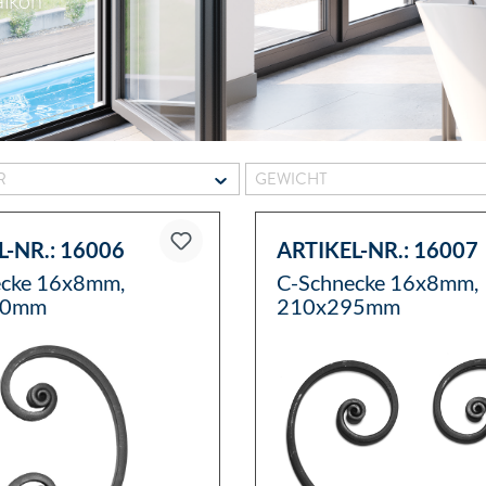
alkon
ER
GEWICHT
L-NR.:
16006
ARTIKEL-NR.:
16007
ecke 16x8mm,
C-Schnecke 16x8mm,
90mm
210x295mm