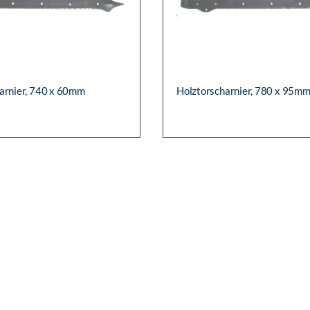
alkon
ER
GEWICHT
L-NR.:
3856
ARTIKEL-NR.:
3857
scharnier
Holztorscharnier