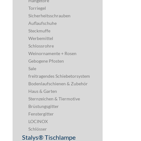
Pfeilerbedecker
Handlaufhalter
Handlauf-Anschlussplatten
Stifte / Bügel
Stahl-Einschlagstopfen
Kunststoffkappen & Füße
Halbschalen
Platten zum Aufschweißen
Zaunspitzen
Rosetten
Zierhülsen
Tortreibriegel
Schnellroster
Kataloge
Farben und Lacke
Gitterschlösser & Torriegel
Selbstschließende Torbänder
Hängetore
Torriegel