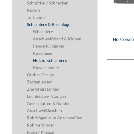
eleganza window - Der neue französiche b
HERSTELL
Edelstahl
Stahl
ARTIKE
Stäbe für Geländer & Zäune
Holztor
Stangenmaterial
Gehämmerte Rohre
Langmaterial
Bundmaterial
Holzhandläufe
Kunststoffhandläufe
Schnörkel / Schnecken
Kugeln