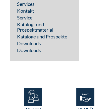
Sicherheitsschrauben
Auflaufschuhe
Steckmuffe
Werbemittel
Schlossrohre
Weinornamente + Rosen
Gebogene Pfosten
Sale
freitragendes Schiebetorsystem
Bodenlaufschienen & Zubehör
Haus & Garten
Sternzeichen & Tiermotive
Brüstungsgitter
Fenstergitter
LOCINOX
Schlösser
Stalys® Tischlampe
Services