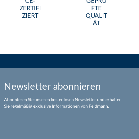
CE-
GEPRÜ
ZERTIFI
FTE