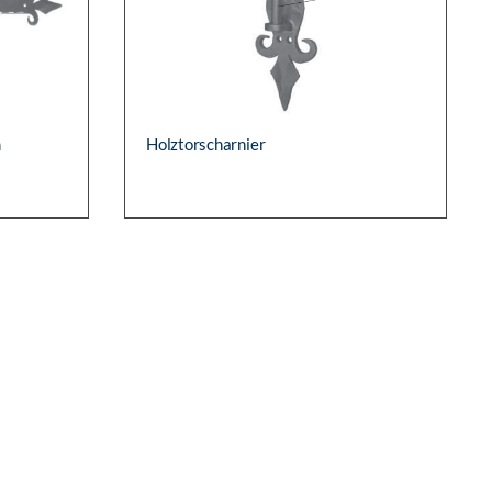
ARTIKEL-NR.:
3855
Holztorscharnier