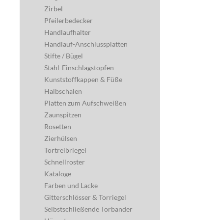
Torbänder
Scharniere & Beschläge
Scharniere
Anschweißband & Kloben
Holztorsch
Pendeltürbänder
Kugellager
Holztorscharniere
Klavierbänder
Gruber Design
Zackenleisten
Ziergitterstangen
Lochleisten- /stangen
Ankerplatten & Ronden
Anschweißlaschen
Rohrbögen zum Anschweißen
Rohrverbinder
Ringe / Kreuze
Zirbel