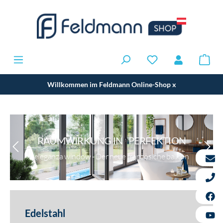
Willkommen im Feldmann Online-Shop
x
RAUMWIRKUNG IN PERFEKTION
eleganza window - Der neue französiche balkon
Edelstahl